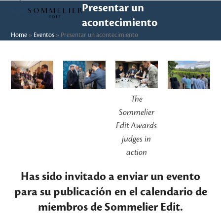
Skip
Open
Close
Presentar un
to
acontecimiento
mobile
mobile
content
Home
»
Eventos
»
Presentar un acontecimiento
menu
menu
The
Sommelier
Edit Awards
judges in
action
Has sido invitado a enviar un evento
para su publicación en el calendario de
miembros de Sommelier Edit.