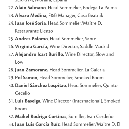
SERAWA, Moraira, España
Alain Salmano
, Head Sommelier, Bodega La Palma
Alvaro Medina
, F&B Manager, Casa Beatnik
Juan José Soria
, Head Sommelier/Maître D,
Restaurante Lienzo
Andres Palomo
, Head Sommelier, Sante
Virginia García,
Wine Director, Saddle Madrid
Alejandro Icart Burillo
, Wine Director, Slow and
Low
Juan Zamorano
, Head Sommelier, La Galeria
Pol Samon
, Head Sommelier, Smoked Room
Daniel Sánchez Lospitao
, Head Sommelier, Quinto
Cecelio
Luis Baselga
, Wine Director (Internacional), Smoked
Room
Maikel Rodrigo Cortinas
, Sumiller, Ivan Cerdeño
Juan Luís García Ruíz
, Head Sommelier/Maître D, El