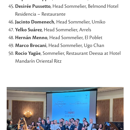
Desirée Pussetto
, Head Sommelier, Belmond Hotel
Residencia – Restaurante
Jacinto Domenech
, Head Sommelier, Umiko
Yelko Suárez
, Head Sommelier, Arrels
Hernán Menno
, Head Sommelier, El Poblet
Marco Brocani
, Head Sommelier, Ugo Chan
Rocio Yagüe
, Sommelier, Restaurant Deessa at Hotel
Mandarín Oriental Ritz
Use
the
left
and
right
arrow