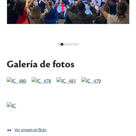
keys
to
access
the
carousel
navigation
buttons
Galería de fotos
Ver stream en flickr