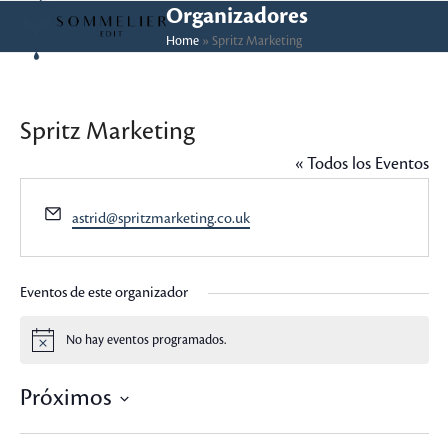
Skip
Open
Close
Organizadores
to
Home
»
Spritz Marketing
mobile
mobile
content
menu
menu
Spritz Marketing
« Todos los Eventos
Email
astrid@spritzmarketing.co.uk
Eventos de este organizador
No hay eventos programados.
Aviso
Próximos
Selecciona