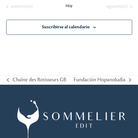
la
Eventos
Hoy
Eventos
anterior(es)
siguiente(s)
fecha.
Suscribirse al calendario
Chaîne des Rotisseurs GB
Fundación HispanoJudía
previous
next
post:
post: