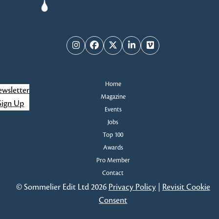
Instagram
Facebook
Twitter
LinkedIn
Vimeo
Home
wsletter
Magazine
Sign Up
Events
Jobs
Top 100
Awards
Pro Member
Contact
© Sommelier Edit Ltd 2026
Privacy Policy
|
Revisit Cookie
Consent