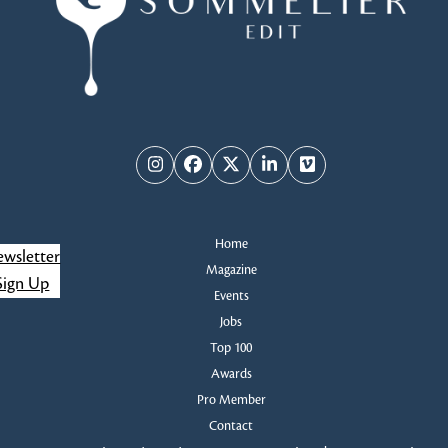
Instagram
Facebook
Twitter
LinkedIn
Vimeo
Home
wsletter
Magazine
Sign Up
Events
Jobs
Top 100
Awards
Pro Member
Contact