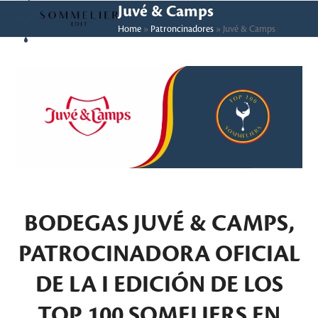
Skip
Open
Close
Juvé & Camps
to
Home
»
Patroncinadores
»
Juvé & Camps
mobile
mobile
content
menu
menu
BODEGAS JUVÉ & CAMPS,
PATROCINADORA OFICIAL
DE LA
I EDICIÓN DE LOS
TOP 100 SOMELIERS EN