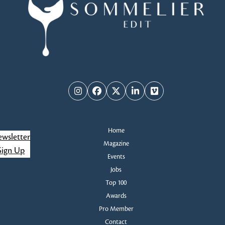
Instagram
Facebook
Twitter
LinkedIn
Vimeo
Home
wsletter
Magazine
Sign Up
Events
Jobs
Top 100
Awards
Pro Member
Contact