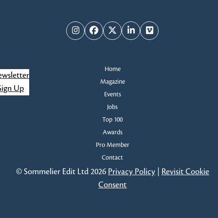
c
j
j
a
Instagram
Facebook
Twitter
LinkedIn
Vimeo
a
p
Home
wsletter
o
Magazine
Sign Up
Events
w
Jobs
Top 100
y
Awards
s
Pro Member
Contact
z
© Sommelier Edit Ltd 2026
Privacy Policy
|
Revisit Cookie
Consent
u
k